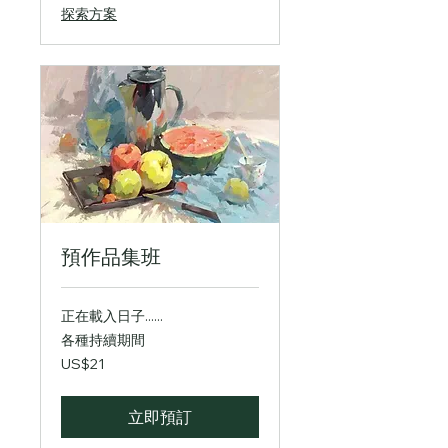
探索方案
預作品集班
正在載入日子......
各種持續期間
21
US$21
美
元
立即預訂