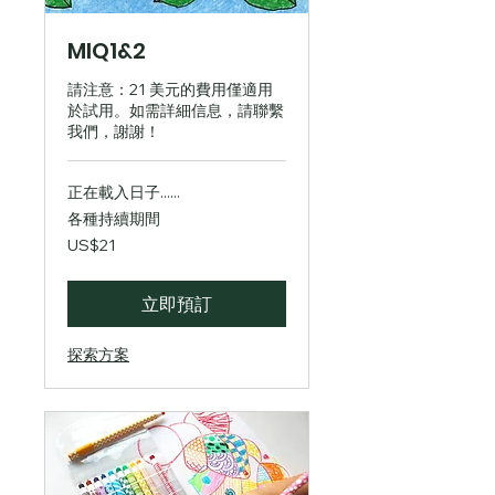
MIQ1&2
請注意：21 美元的費用僅適用
於試用。如需詳細信息，請聯繫
我們，謝謝！
正在載入日子......
各種持續期間
21
US$21
美
元
立即預訂
探索方案