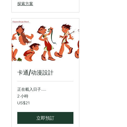
探索方案
卡通/动漫設計
正在載入日子......
2 小時
21
US$21
美
元
立即預訂