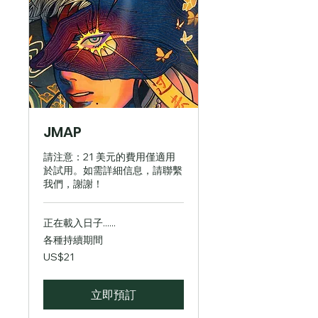
JMAP
請注意：21 美元的費用僅適用
於試用。如需詳細信息，請聯繫
我們，謝謝！
正在載入日子......
各種持續期間
21
US$21
美
元
立即預訂