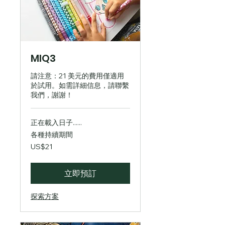
MIQ3
請注意：21 美元的費用僅適用
於試用。如需詳細信息，請聯繫
我們，謝謝！
正在載入日子......
各種持續期間
21
US$21
美
元
立即預訂
探索方案