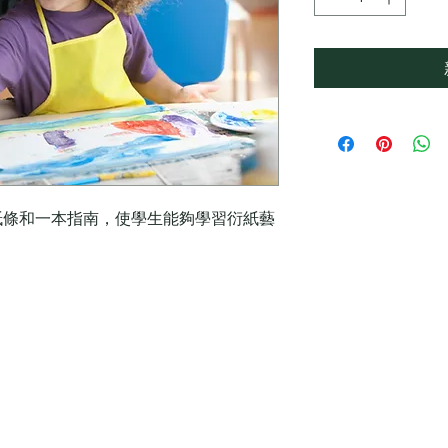
紙條和一本指南，使學生能夠學習衍紙藝
。