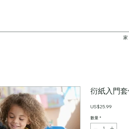
家
衍紙入門套
價
US$25.99
格
數量
*